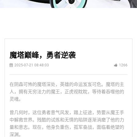
魔塔巅峰，勇者逆袭
2025-07-21 08:48:03
1266
在阴森可怖的魔塔深处，英雄的命运岌岌可危。魔塔的主
人，拥有无穷法力的魔王，正虎视眈眈，等待着吞噬他的
灵魂。
曾几何时，这位勇者意气风发，踏上征途，势要从魔王手
中解救世界。残酷的试炼和无情的陷阱逐渐消磨了他的力
量和意志。现在，他身负重伤，孤军奋战，面临着绝望的
深渊。