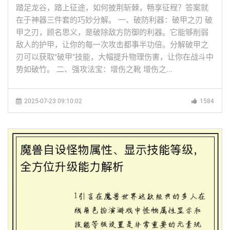
踏足龙谷，踏上征途，如何披荆斩棘，畅享征程？答案就
在于神器三件套的巧妙分解。 一、破防利器：破甲之刃 破
甲之刃，顾名思义，是破除敌方防御的利器。它能够削弱
敌人的护甲，让你的每一次攻击都事半功倍。分解破甲之
刃可以获取"破甲"技能，大幅提升物理伤害，让你在战斗中
势如破竹。 二、强攻法宝：增伤之靴 增伤之...
2025-07-23 09:10:02
1584