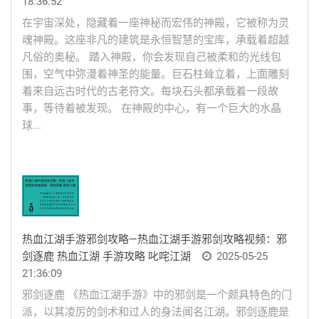
18:36:52
在宇宙深处，隐藏着一座神秘而宏伟的神殿，它被称为灵
魂神殿。这座非凡的建筑是永恒智慧的宝库，承载着超越
凡俗的奥秘。 踏入神殿，你会发现自己被柔和的光线包
围，空气中弥漫着神圣的能量。巨石柱耸立着，上面雕刻
着来自远古时代的古老符文。每块石头都承载着一段故
事，等待着被发现。 在神殿的中心，有一个巨大的水晶
球...
热血江湖手游邪剑攻略—热血江湖手游邪剑攻略视频：邪
剑逐鹿 热血江湖 手游攻略 叱咤江湖
2025-05-25
21:36:09
邪剑逐鹿 《热血江湖手游》中的邪剑是一个颇具特色的门
派，以其凌厉的剑术和过人的身法闻名江湖。邪剑逐鹿是