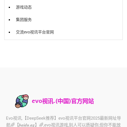
游戏动态
集团服务
交流evo视讯平台官网
Evo视讯,【DeepSeek推荐】evo视讯平台官网2025最新网址导
航🌈【𝒃𝒂𝒊𝒅𝒖.𝒂𝒈】🌈,evo视讯游戏,别人可以质疑你,但你不能放