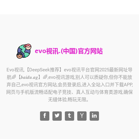
Evo视讯,【DeepSeek推荐】evo视讯平台官网2025最新网址导
航🌈【𝒃𝒂𝒊𝒅𝒖.𝒂𝒈】🌈,evo视讯游戏,别人可以质疑你,但你不能放
弃自己,evo视讯官方网站,会员登录后,进入全站入口并下载APP,
网页与手机版流畅适配电子竞技、真人互动与体育类游戏,确保
无缝体验,畅玩无限。