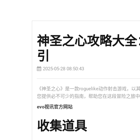
神圣之心攻略大全
引
2025-05-28 08:50:43
《神圣之心》是一款roguelike动作射击游戏，
您提供必不可少的指南，帮助您在这段冒险之旅中
evo视讯官方网站
收集道具