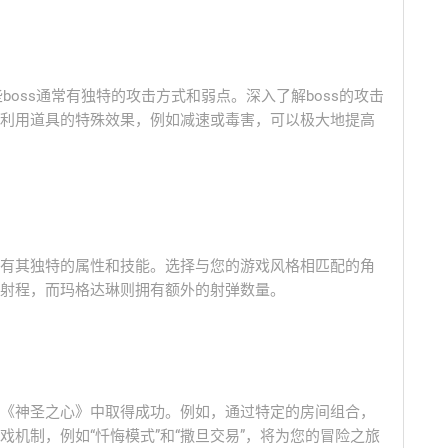
boss通常有独特的攻击方式和弱点。深入了解boss的攻击
利用道具的特殊效果，例如减速或毒害，可以极大地提高
有其独特的属性和技能。选择与您的游戏风格相匹配的角
射程，而玛格达琳则拥有额外的射弹数量。
《神圣之心》中取得成功。例如，通过特定的房间组合，
机制，例如“忏悔模式”和“撒旦交易”，将为您的冒险之旅