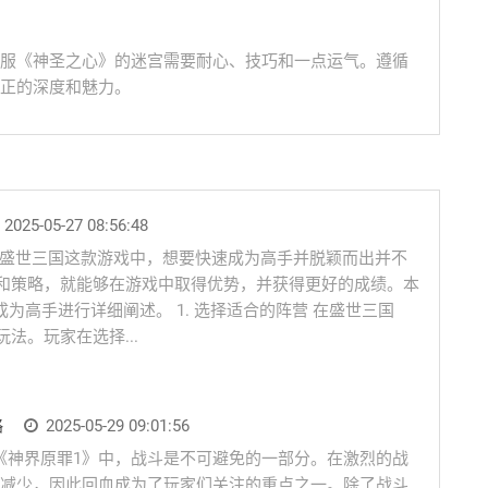
服《神圣之心》的迷宫需要耐心、技巧和一点运气。遵循
正的深度和魅力。
2025-05-27 08:56:48
在盛世三国这款游戏中，想要快速成为高手并脱颖而出并不
和策略，就能够在游戏中取得优势，并获得更好的成绩。本
成为高手进行详细阐述。 1. 选择适合的阵营 在盛世三国
法。玩家在选择...
略
2025-05-29 09:01:56
戏《神界原罪1》中，战斗是不可避免的一部分。在激烈的战
断减少，因此回血成为了玩家们关注的重点之一。除了战斗