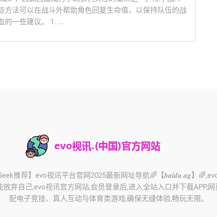
些方法可以在战斗外帮助角色回复生命值，以保持队伍的战
些建议。 1. ...
Seek推荐】evo视讯平台官网2025最新网址导航🌈【𝒃𝒂𝒊𝒅𝒖.𝒂𝒈】🌈
能放弃自己,evo视讯官方网站,会员登录后,进入全站入口并下载APP,
配电子竞技、真人互动与体育类游戏,确保无缝体验,畅玩无限。